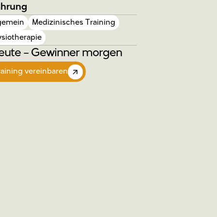
ahrung
lgemein
Medizinisches Training
siotherapie
eute – Gewinner morgen
raining vereinbaren