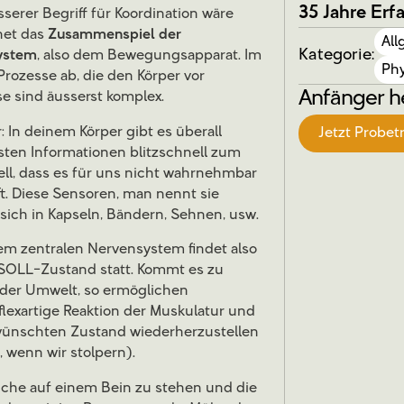
35 Jahre Erf
serer Begriff für Koordination wäre
net das
Zusammenspiel der
Al
Kategorie:
ystem
, also dem Bewegungsapparat. Im
Phy
Prozesse ab, die den Körper vor
Anfänger h
e sind äusserst komplex.
: In deinem Körper gibt es überall
Jetzt Probet
sten Informationen blitzschnell zum
ell, dass es für uns nicht wahrnehmbar
t. Diese Sensoren, man nennt sie
 sich in Kapseln, Bändern, Sehnen, usw.
m zentralen Nervensystem findet also
 SOLL-Zustand statt. Kommt es zu
der Umwelt, so ermöglichen
flexartige Reaktion der Muskulatur und
ünschten Zustand wiederherzustellen
f, wenn wir stolpern).
uche auf einem Bein zu stehen und die