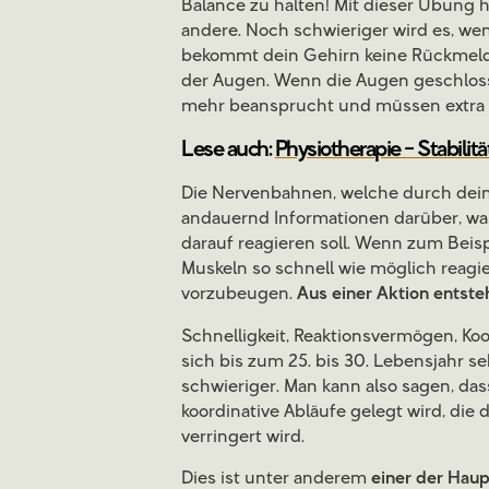
Balance zu halten! Mit dieser Übung
andere. Noch schwieriger wird es, wen
bekommt dein Gehirn keine Rückme
der Augen. Wenn die Augen geschlos
mehr beansprucht und müssen extra h
Lese auch:
Physiotherapie - Stabilit
Die Nervenbahnen, welche durch dei
andauernd Informationen darüber, was
darauf reagieren soll. Wenn zum Beis
Muskeln so schnell wie möglich reagi
vorzubeugen.
Aus einer Aktion entsteh
Schnelligkeit, Reaktionsvermögen, Koo
sich bis zum 25. bis 30. Lebensjahr se
schwieriger. Man kann also sagen, dass
koordinative Abläufe gelegt wird, die 
verringert wird.
Dies ist unter anderem
einer der Hau