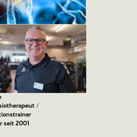
n
siotherapeut /
ionstrainer
 seit 2001