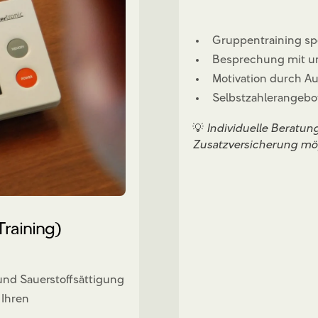
Gruppentraining spe
Besprechung mit u
Motivation durch A
Selbstzahlerangebo
💡
Individuelle Beratu
Zusatzversicherung mö
Training)
nd Sauerstoffsättigung
 Ihren