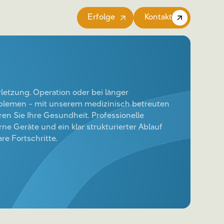
Erfolge
Kontakt
letzung, Operation oder bei länger
lemen – mit unserem medizinisch betreuten
eren Sie Ihre Gesundheit. Professionelle
e Geräte und ein klar strukturierter Ablauf
re Fortschritte.