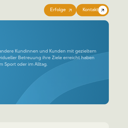
Erfolge
Kontakt
e andere Kundinnen und Kunden mit gezieltem
vidueller Betreuung ihre Ziele erreicht haben
im Sport oder im Alltag.