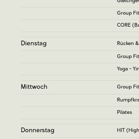
Gleichge
Group Fi
CORE (Ba
Dienstag
Rücken &
Group Fi
Yoga - Yi
Mittwoch
Group Fi
Rumpfkraf
Pilates
Donnerstag
HIT (High