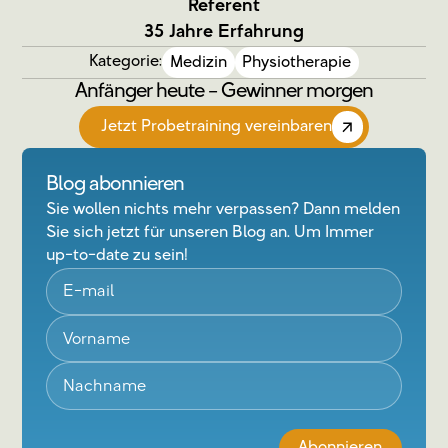
Referent
35 Jahre Erfahrung
Kategorie:
Medizin
Physiotherapie
Anfänger heute – Gewinner morgen
Jetzt Probetraining vereinbaren
Blog abonnieren
Sie wollen nichts mehr verpassen? Dann melden
Sie sich jetzt für unseren Blog an. Um Immer
up-to-date zu sein!