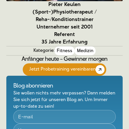
Pieter Keulen
(Sport-)Physiotherapeut /
Reha-/Konditionstrainer
Unternehmer seit 2001
Referent
35 Jahre Erfahrung
Kategorie:
Fitness
Medizin
Anfänger heute – Gewinner morgen
Jetzt Probetraining vereinbaren
Blog abonnieren
Sie wollen nichts mehr verpassen? Dann melden
Sie sich jetzt für unseren Blog an. Um Immer
up-to-date zu sein!