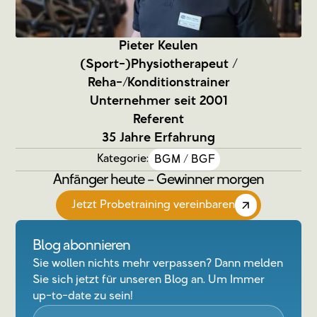
Pieter Keulen
(Sport-)Physiotherapeut /
Reha-/Konditionstrainer
Unternehmer seit 2001
Referent
35 Jahre Erfahrung
Kategorie:
BGM / BGF
Anfänger heute – Gewinner morgen
Jetzt Probetraining vereinbaren
Blog abonnieren
Sie wollen nichts mehr verpassen? Dann melden
Sie sich jetzt für unseren Blog an. Um Immer
up-to-date zu sein!