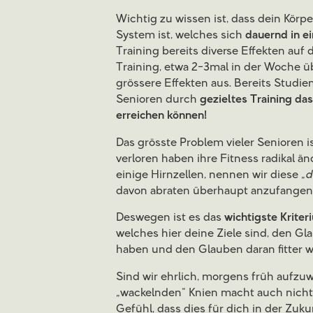
Wichtig zu wissen ist, dass dein Körp
System ist, welches sich
dauernd in 
Training bereits diverse Effekten auf
Training, etwa 2-3mal in der Woche ü
grössere Effekten aus. Bereits Studie
Senioren durch
gezieltes Training da
erreichen können!
Das grösste Problem vieler Senioren i
verloren haben ihre Fitness radikal ä
einige Hirnzellen, nennen wir diese „
d
davon abraten überhaupt anzufangen.
Deswegen ist es das
wichtigste Krite
welches hier deine Ziele sind, den G
haben und den Glauben daran fitter 
Sind wir ehrlich, morgens früh aufzu
„wackelnden“ Knien macht auch nicht 
Gefühl, dass dies für dich in der Zuku