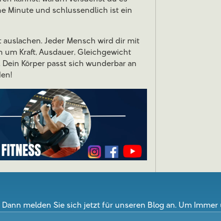
ine Minute und schlussendlich ist ein
t auslachen. Jeder Mensch wird dir mit
n um Kraft, Ausdauer, Gleichgewicht
r. Dein Körper passt sich wunderbar an
den!
 Dann melden Sie sich jetzt für unseren Blog an. Um Immer 