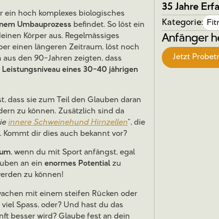
35 Jahre Erf
er ein hoch komplexes biologisches
Kategorie:
Fit
einem Umbauprozess
befindet. So löst ein
 deinen Körper aus. Regelmässiges
Anfänger h
ber einen längeren Zeitraum, löst noch
Jetzt Probet
n aus den 90-Jahren zeigten, dass
s Leistungsniveau eines 30-40 jährigen
st, dass sie zum Teil den Glauben daran
ndern zu können. Zusätzlich sind da
ie
innere Schweinehund Hirnzellen
“, die
 Kommt dir dies auch bekannt vor?
rium
, wenn du mit Sport anfängst, egal
lauben an ein
enormes Potential
zu
werden zu können!
wachen mit einem steifen Rücken oder
viel Spass, oder? Und hast du das
nft besser wird? Glaube fest an dein