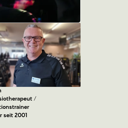
n
siotherapeut /
ionstrainer
 seit 2001