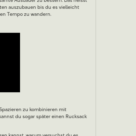
samte Ausdauer zu bessern. Das heisst
en auszubauen bis du es vielleicht
eren Tempo zu wandern.
 Spazieren zu kombinieren mit
kannst du sogar später einen Rucksack
ren kannst, warum versuchst du es