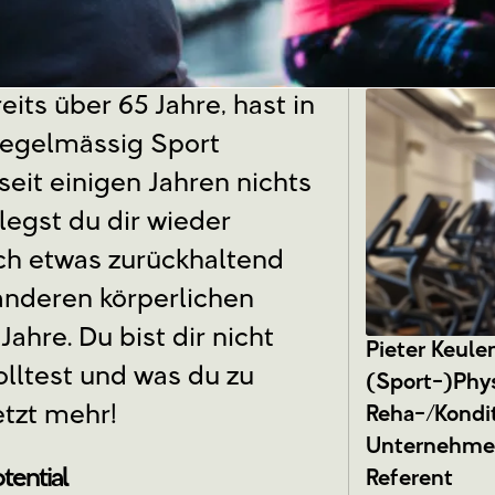
reits über 65 Jahre, hast in
regelmässig Sport
seit einigen Jahren nichts
egst du dir wieder
ch etwas zurückhaltend
 anderen körperlichen
Jahre. Du bist dir nicht
Pieter Keule
olltest und was du zu
(Sport-)Phy
etzt mehr!
Reha-/Kondit
Unternehmer
tential
Referent