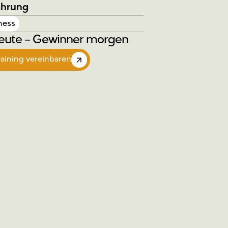
ahrung
ness
eute – Gewinner morgen
raining vereinbaren