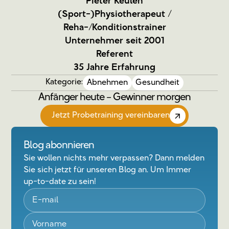
Pieter Keulen
(Sport-)Physiotherapeut /
Reha-/Konditionstrainer
Unternehmer seit 2001
Referent
35 Jahre Erfahrung
Kategorie:
Abnehmen
Gesundheit
Anfänger heute – Gewinner morgen
Jetzt Probetraining vereinbaren
Blog abonnieren
Sie wollen nichts mehr verpassen? Dann melden
Sie sich jetzt für unseren Blog an. Um Immer
up-to-date zu sein!