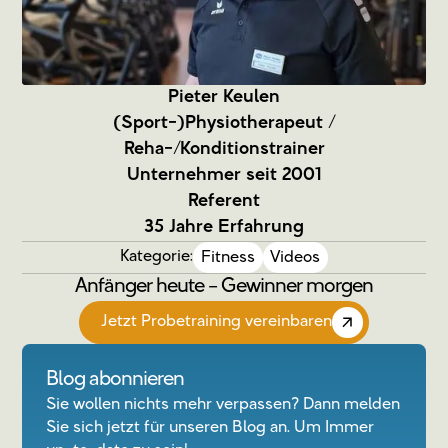
Pieter Keulen
(Sport-)Physiotherapeut /
Reha-/Konditionstrainer
Unternehmer seit 2001
Referent
35 Jahre Erfahrung
Kategorie:
Fitness
Videos
Anfänger heute – Gewinner morgen
Jetzt Probetraining vereinbaren
Blog abonnieren
Sie wollen nichts mehr verpassen? Dann melden
Sie sich jetzt für unseren Blog an. Um Immer