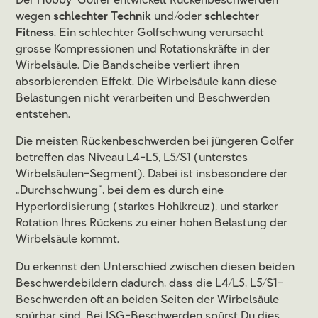
Der Hobby-Golfer entwickelt Rückenbeschwerden
wegen
schlechter Technik
und/oder
schlechter
Fitness
. Ein schlechter Golfschwung verursacht
grosse Kompressionen und Rotationskräfte in der
Wirbelsäule. Die Bandscheibe verliert ihren
absorbierenden Effekt. Die Wirbelsäule kann diese
Belastungen nicht verarbeiten und Beschwerden
entstehen.
Die meisten Rückenbeschwerden bei jüngeren Golfer
betreffen das Niveau L4-L5, L5/S1 (unterstes
Wirbelsäulen-Segment). Dabei ist insbesondere der
„Durchschwung“, bei dem es durch eine
Hyperlordisierung (starkes Hohlkreuz), und starker
Rotation Ihres Rückens zu einer hohen Belastung der
Wirbelsäule kommt.
Du erkennst den Unterschied zwischen diesen beiden
Beschwerdebildern dadurch, dass die L4/L5, L5/S1-
Beschwerden oft an beiden Seiten der Wirbelsäule
spürbar sind. Bei ISG-Beschwerden spürst Du dies