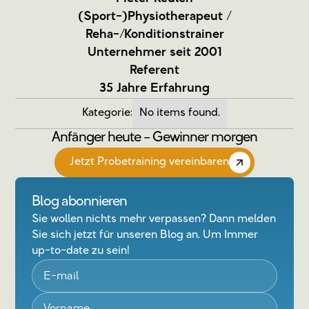
(Sport-)Physiotherapeut /
Reha-/Konditionstrainer
Unternehmer seit 2001
Referent
35 Jahre Erfahrung
Kategorie:
No items found.
Anfänger heute – Gewinner morgen
Jetzt Probetraining vereinbaren
Blog abonnieren
Sie wollen nichts mehr verpassen? Dann melden
Sie sich jetzt für unseren Blog an. Um Immer
up-to-date zu sein!