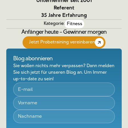
Unternehmer seit 2001
Referent
35 Jahre Erfahrung
Kategorie:
Fitness
Anfänger heute – Gewinner morgen
Jetzt Probetraining vereinbaren
Blog abonnieren
Sie wollen nichts mehr verpassen? Dann melden
Sie sich jetzt für unseren Blog an. Um Immer
up-to-date zu sein!